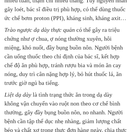
nhiều tuần, thậm chí nhiều tháng. Tùy nguyên nhân
gây loét, bác sĩ điều trị phù hợp, có thể dùng thuốc
ức chế bơm proton (PPI), kháng sinh, kháng axit…
Trào ngược dạ dày thực quản
có thể gây ra triệu
chứng như ợ chua, ợ nóng thường xuyên, hôi
miệng, khó nuốt, đầy bụng buồn nôn. Người bệnh
cần uống thuốc theo chỉ định của bác sĩ, kết hợp
chế độ ăn phù hợp, tránh rượu bia và món ăn cay
nóng, duy trì cân nặng hợp lý, bỏ hút thuốc lá, ăn
trước giờ ngủ ba tiếng.
Liệt dạ dày
là tình trạng thức ăn trong dạ dày
không vận chuyển vào ruột non theo cơ chế bình
thường, gây đầy bụng buồn nôn, no nhanh. Người
bệnh cần tập thể dục nhẹ nhàng, giảm lượng chất
béo và chất xơ trong thực đơn hàng ngày, chia thực