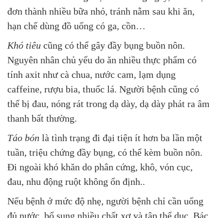
đơn thành nhiều bữa nhỏ, tránh nằm sau khi ăn,
hạn chế dùng đồ uống có ga, cồn…
Khó tiêu
cũng có thể gây đầy bụng buồn nôn.
Nguyên nhân chủ yếu do ăn nhiều thực phẩm có
tính axit như cà chua, nước cam, lạm dụng
caffeine, rượu bia, thuốc lá. Người bệnh cũng có
thể bị đau, nóng rát trong dạ dày, dạ dày phát ra âm
thanh bất thường.
Táo bón
là tình trạng đi đại tiện ít hơn ba lần một
tuần, triệu chứng đầy bụng, có thể kèm buồn nôn.
Đi ngoài khó khăn do phân cứng, khô, vón cục,
đau, nhu động ruột không ổn định..
Nếu bệnh ở mức độ nhẹ, người bệnh chỉ cần uống
đủ nước, bổ sung nhiều chất xơ và tập thể dục. Bác