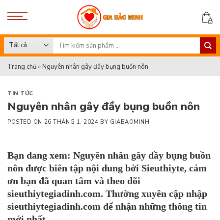
Skip
to
content
Search
for:
Trang chủ
»
Nguyên nhân gây đầy bụng buồn nôn
TIN TỨC
Nguyên nhân gây đầy bụng buồn nôn
POSTED ON
26 THÁNG 1, 2024
BY
GIABAOMINH
Bạn đang xem: Nguyên nhân gây đầy bụng buồn
nôn
được biên tập nội dung bởi
Sieuthiyte
,
cảm
ơn bạn đã quan tâm và theo dõi
sieuthiytegiadinh.com.
Thường xuyên cập nhập
sieuthiytegiadinh.com
để nhận những thông tin
mới nhất.