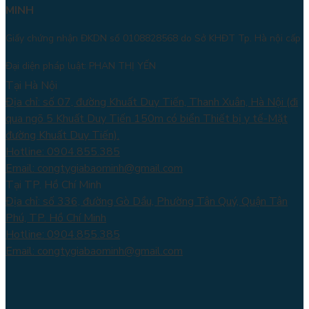
MINH
Giấy chứng nhận ĐKDN số 0108828568 do Sở KHĐT Tp. Hà nội cấp
Đại diện pháp luật: PHAN THỊ YẾN
Tại Hà Nội
Địa chỉ: số 07, đường Khuất Duy Tiến, Thanh Xuân, Hà Nội (đi
qua ngõ 5 Khuất Duy Tiến 150m có biển Thiết bị y tế-Mặt
đường Khuất Duy Tiến).
Hotline: 0904.855.385
Email: congtygiabaominh@gmail.com
Tại TP. Hồ Chí Minh
Địa chỉ: số 336, đường Gò Dầu, Phường Tân Quý, Quận Tân
Phú, TP. Hồ Chí Minh
Hotline: 0904.855.385
Email: congtygiabaominh@gmail.com