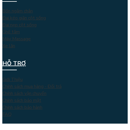
Bồn ngâm chân
Đai kéo giãn cột sống
Đai nẹp cột sống
Ghế tắm
Máy Massage
Xe lăn
HỖ TRỢ
Giới Thiệu
Chính sách mua hàng - Đổi trả
Chính sách vận chuyển
Chính sách bảo mật
Chính sách bảo hành
FAQ