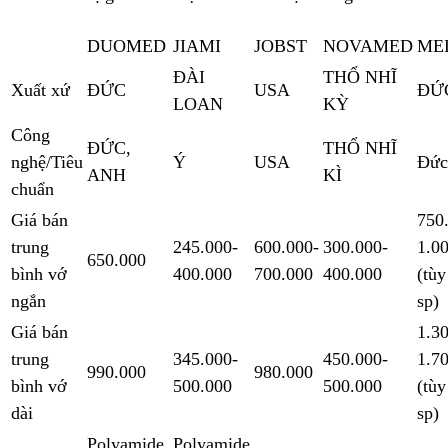
DUOMED
JIAMI
JOBST
NOVAMED
ME
ĐÀI
THỔ NHĨ
Xuất xứ
ĐỨC
USA
ĐỨ
LOAN
KỲ
Công
ĐỨC,
THỔ NHĨ
nghệ/Tiêu
Ý
USA
Đức
ANH
KÌ
chuẩn
Giá bán
750
trung
245.000-
600.000-
300.000-
1.0
650.000
bình vớ
400.000
700.000
400.000
(tù
ngắn
sp)
Giá bán
1.3
trung
345.000-
450.000-
1.7
990.000
980.000
bình vớ
500.000
500.000
(tù
dài
sp)
Polyamide,
Polyamide