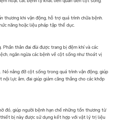
 đệm hoặc các bệnh lý khác liên quan đến cột sống.
n thương khi vận động, hỗ trợ quá trình chữa bệnh.
hức năng hoặc liệu pháp tập thể dục.
 Phần thân đai đùi được trang bị đệm khí và các
lệch, ngăn ngừa các bệnh về cột sống như thoát vị
ng. Nó nâng đỡ cột sống trong quá trình vận động, giúp
t nội lực âm, đai giúp giảm căng thẳng cho các khớp
Nhờ đó, giúp người bệnh hạn chế những tổn thương từ
hiết bị này được sử dụng kết hợp với vật lý trị liệu