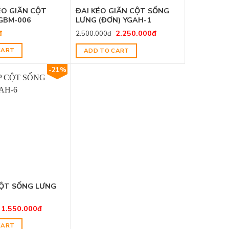
ÉO GIÃN CỘT
ĐAI KÉO GIÃN CỘT SỐNG
GBM-006
LƯNG (ĐƠN) YGAH-1
đ
2.250.000
đ
2.500.000
đ
CART
ADD TO CART
-21%
CỘT SỐNG LƯNG
1.550.000
đ
CART