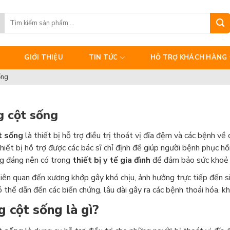
Search
for:
GIỚI THIỆU
TIN TỨC
HỖ TRỢ KHÁCH HÀNG
ống
g cột sống
t sống
là thiết bị hỗ trợ điều trị thoát vị đĩa đệm và các bệnh v
iết bị hỗ trợ được các bác sĩ chỉ định để giúp người bệnh phục hồ
g đáng nên có trong
thiết bị y tế gia đình
để đảm bảo sức khoẻ 
liên quan đến xương khớp gây khó chịu, ảnh hưởng trực tiếp đến 
có thể dẫn đến các biến chứng, lâu dài gây ra các bệnh thoái hóa. kh
g cột sống là gì?