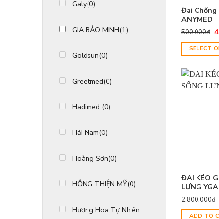
Galy
(0)
Đai Chống
ANYMED
GIA BẢO MINH
(1)
4
500.000
đ
SELECT O
Goldsun
(0)
Greetmed
(0)
Hadimed
(0)
Hải Nam
(0)
Hoàng Sơn
(0)
ĐAI KÉO 
HỒNG THIỆN MỸ
(0)
LƯNG YGA
2.800.000
đ
Hương Hoa Tự Nhiên
ADD TO 