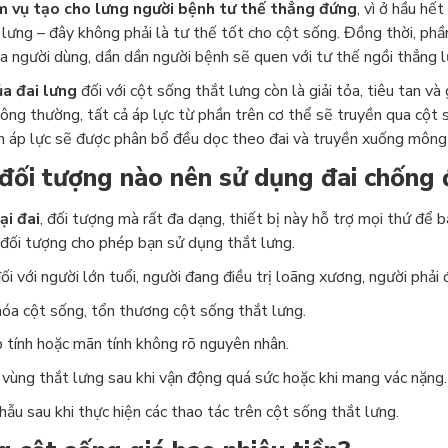
m vụ tạo cho lưng người bệnh tư thế thẳng đứng
, vì ở hầu hế
lưng – đây không phải là tư thế tốt cho cột sống. Đồng thời, phầ
a người dùng, dần dần người bệnh sẽ quen với tư thế ngồi thẳng l
a đai lưng
đối với cột sống thắt lưng còn là giải tỏa, tiêu tan v
ông thường, tất cả áp lực từ phần trên cơ thể sẽ truyền qua cột 
n áp lực sẽ được phân bổ đều dọc theo đai và truyền xuống mông 
đối tượng nào nên sử dụng đai chống 
ại đai
, đối tượng mà rất đa dạng, thiết bị này hỗ trợ mọi thứ để
c đối tượng cho phép bạn sử dụng thắt lưng.
ối với người lớn tuổi, người đang điều trị loãng xương, người phải 
hóa cột sống, tổn thương cột sống thắt lưng.
 tính hoặc mãn tính không rõ nguyên nhân.
 vùng thắt lưng sau khi vận động quá sức hoặc khi mang vác nặng.
hẫu sau khi thực hiện các thao tác trên cột sống thắt lưng.