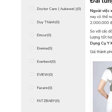
Đai lưn
Doctor Care ( Aukewel )
(0)
Ngoài việc 
nay có thể n
Duy Thành
(0)
2.000.000 đồ
So với các d
Emcur
(0)
lượng tốt hơ
Dụng Cụ Y 
Enema
(0)
Giá thành ph
Everbest
(0)
EVIEW
(0)
Facare
(0)
FATZBABY
(0)