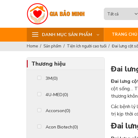
Skip
to
content
DANH MỤC SẢN PHẨM
TRANG CHỦ
Home
/
Sản phẩm
/
Tiện ích người cao tuổi
/
Đai lưng cột s
Máy đo huyết áp
Máy đo đường huyết
Thương hiệu
Đai lưn
Thiết bị y tế gia đình
3M
(0)
Đai lưng cộ
Thiết bị y tế chuyên dụng
cột sống… Th
4U-MED
(0)
thương khôn
Hỗ trợ vận động
Các bệnh lý 
Accorson
(0)
Vật tư tiêu hao
trị kịp thời 
Tiện ích người cao tuổi
Đai lưn
Acon Biotech
(0)