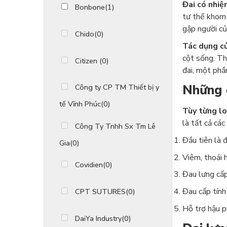
Đai có nhiệ
Bonbone
(1)
tư thế khom 
gập người củ
Chido
(0)
Tác dụng củ
cột sống. Th
Citizen
(0)
đai, một phầ
Những 
Công ty CP TM Thiết bị y
tế Vĩnh Phúc
(0)
Tùy từng lo
là tất cả cá
Công Ty Tnhh Sx Tm Lê
Đầu tiên là đ
Gia
(0)
Viêm, thoái 
Covidien
(0)
Đau lưng cấp
Đau cấp tính
CPT SUTURES
(0)
Hỗ trợ hậu p
DaiYa Industry
(0)