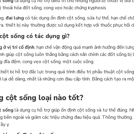
t sống
là dụng cụ hỗ trợ điều trị cho những người bị thoát vị đĩa
 thoái hóa đốt sống, cong vẹo hoặc chứng kyphosis
ng,
đai lưng
có tác dụng ổn định cột sống, sửa tư thế, hạn chế chấ
ra, thiết bị này thường được sử dụng kết hợp với thuốc phục hồi c
cột sống có tác dụng gì?
 ở vị trí cố định
, hạn chế vận động quá mạnh ảnh hưởng đến lưng.
ình giúp cột sống luôn thẳng bằng cách nắn chỉnh các đốt sống bị 
g đĩa đệm, cong vẹo cột sống. một cuộc sống.
thiết bị hỗ trợ đắc lực trong quá trình điều trị phẫu thuật cột số
i lại dễ dàng, nhất là những cơn đau cấp tính. Bằng cách tạo ra mộ
g cột sống loại nào tốt?
t sống
là dụng cụ hỗ trợ giúp ổn định cột sống và tư thế đúng. 
g bên ngoài và giảm các triệu chứng đau hiệu quả. Thông thường, t
ây y.