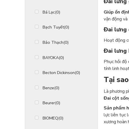
Đai lưng 
Giúp ổn địn
Bá Lạc
(0)
vận động và 
Bạch Tuyết
(0)
Đai lưng 
Hoạt động củ
Bảo Thạch
(0)
Đai lưng
BAYOKA
(0)
Phục hồi độ 
tính linh hoạ
Becton Dickinson
(0)
Tại sao
Benze
(0)
Là phương ph
Đai cột sốn
Beurer
(0)
Sản phẩm h
lực liên tục
BIOMEQ
(0)
xương hoàn h