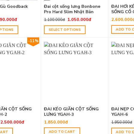
 Gù Goodback
Đai cột sống lưng Bonbone
ĐAI HƠI K
Pro Hard Slim Nhật Bản
SỐNG CỔ 
90.000
đ
1.050.000
đ
2.600.000
1.100.000
đ
ADD TO 
PTIONS
SELECT OPTIONS
-11%
GIÃN CỘT SỐNG
ĐAI KÉO GIÃN CỘT SỐNG
ĐAI NẸP 
H-2
LƯNG YGAH-3
YGAH-6
2.500.000
đ
1.850.000
đ
1.950.000
đ
ADD TO CART
CART
ADD TO 