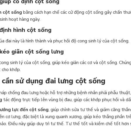
giúp cố định cột sống
h cột sống
bằng cách hạn chế các cử động cột sống gây chấn thươn
sinh hoạt hàng ngày.
định hình cột sống
a đai này là hình thành và phục hồi độ cong sinh lý của cột sống.
 kéo giãn cột sống lưng
cong sinh lý của cột sống, giúp kéo giãn các cơ và cột sống. Chún
t cho khớp.
 cần sử dụng đai lưng cột sống
áp chống đau lưng hoặc hỗ trợ những bệnh nhân phải phẫu thuật, đ
g
tác động trực tiếp lên vùng bị đau, giúp các khớp phục hồi và dầ
ướng lực đến cột sống
, giúp chỉnh sửa tư thế và giảm căng thẳn
 lên cơ lưng, đặc biệt là xung quanh xương, giúp kéo thẳng phần tr
ảo. Điều này giúp duy trì tư thế. Tư thế tốt và kiềm chế tốt hơn