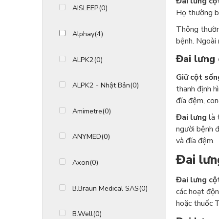
Đai lưng cộ
AISLEEP
(0)
Họ thường bị
Thông thườ
Alphay
(4)
bệnh. Ngoài 
Đai lưng 
ALPK2
(0)
Giữ cột sống
ALPK2 - Nhật Bản
(0)
thanh định h
đĩa đệm, con
Amimetre
(0)
Đai lưng
là 
người bệnh đ
ANYMED
(0)
và đĩa đệm.
Đai lưn
Axon
(0)
Đai lưng cộ
B.Braun Medical SAS
(0)
các hoạt độn
hoặc thuốc T
B.Well
(0)