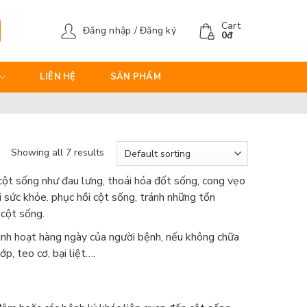
Cart
Đăng nhập / Đăng ký
0
đ
LIÊN HỆ
SẢN PHẨM
Showing all 7 results
ề cột sống như đau lưng, thoái hóa đốt sống, cong vẹo
i sức khỏe. phục hồi cột sống, tránh những tổn
cột sống.
sinh hoạt hàng ngày của người bệnh, nếu không chữa
ớp, teo cơ, bại liệt….