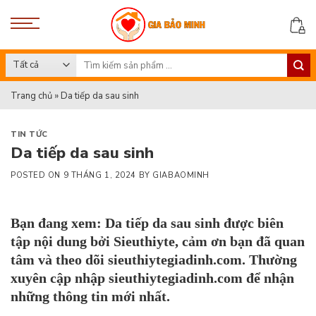
Skip
to
content
Search
for:
Trang chủ
»
Da tiếp da sau sinh
TIN TỨC
Da tiếp da sau sinh
POSTED ON
9 THÁNG 1, 2024
BY
GIABAOMINH
Bạn đang xem: Da tiếp da sau sinh
được biên
tập nội dung bởi
Sieuthiyte
,
cảm ơn bạn đã quan
tâm và theo dõi
sieuthiytegiadinh.com.
Thường
xuyên cập nhập
sieuthiytegiadinh.com
để nhận
những thông tin mới nhất.