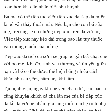
toàn hơn khi dần nhận biết phụ huynh.
Ba mẹ có thể tiếp tục việc tiếp xúc da tiếp da miễn
là bé vẫn thấy thoải mái. Nếu bạn cho con bú sữa
mẹ, trẻcũng sẽ có những tiếp xúc trên da với mẹ.
Việc tiếp xúc này kéo dài trong bao lâu tùy thuộc
vào mong muốn của bố mẹ.
Tiếp xúc da tiếp da sớm sẽ giúp bé gắn kết chặt chẽ
với bố mẹ. Khi đó, tình yêu thương và tin yêu giữa
bạn và bé có thể được thể hiện bằng nhiều cách
khác như âu yếm, nắm tay, khi tắm.
Tại bệnh viện, ngay khi bé yêu chào đời, các bác sĩ
cũng khuyến khích cả cha lẫn mẹ của bé tiếp xúc
da kề da với bé nhằm gia tăng mối liên hệ tình phụ
tử – mẫu tử. Nhờ đó, trẻ có thể cảm nhận làn hơi