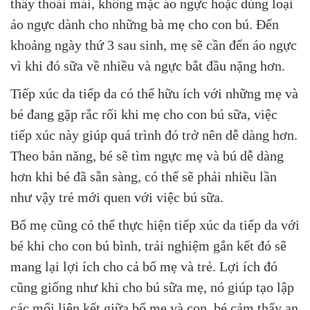
thấy thoải mái, không mặc áo ngực hoặc dùng loại
áo ngực dành cho những bà mẹ cho con bú. Đến
khoảng ngày thứ 3 sau sinh, mẹ sẽ cần đến áo ngực
vì khi đó sữa về nhiều và ngực bắt đầu nặng hơn.
Tiếp xúc da tiếp da có thể hữu ích với những mẹ và
bé đang gặp rắc rối khi mẹ cho con bú sữa, việc
tiếp xúc này giúp quá trình đó trở nên dễ dàng hơn.
Theo bản năng, bé sẽ tìm ngực mẹ và bú dễ dàng
hơn khi bé đã sẵn sàng, có thể sẽ phải nhiều lần
như vậy trẻ mới quen với việc bú sữa.
Bố mẹ cũng có thể thực hiện tiếp xúc da tiếp da với
bé khi cho con bú bình, trải nghiệm gắn kết đó sẽ
mang lại lợi ích cho cả bố mẹ và trẻ. Lợi ích đó
cũng giống như khi cho bú sữa mẹ, nó giúp tạo lập
các mối liên kết giữa bố mẹ và con, bé cảm thấy an