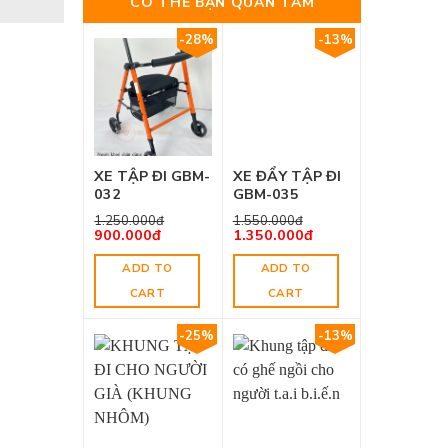
CÓ THỂ BẠN QUAN TÂM
-28%
-13%
XE TẬP ĐI GBM-
XE ĐẨY TẬP ĐI
032
GBM-035
1.250.000
đ
1.550.000
đ
900.000
đ
1.350.000
đ
ADD TO
ADD TO
CART
CART
-25%
-13%