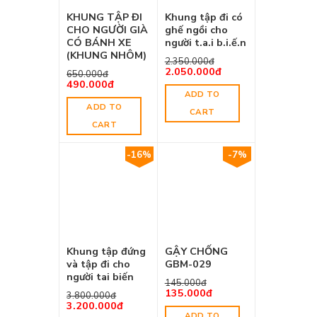
KHUNG TẬP ĐI
Khung tập đi có
CHO NGƯỜI GIÀ
ghế ngồi cho
CÓ BÁNH XE
người t.a.i b.i.ế.n
(KHUNG NHÔM)
2.350.000
đ
2.050.000
đ
650.000
đ
490.000
đ
ADD TO
ADD TO
CART
CART
-16%
-7%
Khung tập đứng
GẬY CHỐNG
và tập đi cho
GBM-029
người tai biến
145.000
đ
135.000
đ
3.800.000
đ
3.200.000
đ
ADD TO