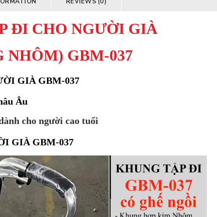
FORMATION
REVIEWS (0)
 ĐI CHO NGƯỜI GIÀ
 NHÔM) GBM-037
ỜI GIÀ GBM-037
hâu Âu
dành cho người cao tuổi
I GIÀ GBM-037