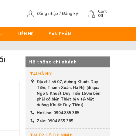
Cart
Đăng nhập / Đăng ký
0
đ
LIÊN HỆ
SẢN PHẨM
ỒI
Hệ thống chi nhánh
TẠI HÀ NỘI:
Địa chỉ: số 07, đường Khuất Duy
Tiến, Thanh Xuân, Hà Nội (đi qua
Ngõ 5 Khuất Duy Tiến 150m bên
phải có biển Thiết bị y tế-Mặt
đường Khuất Duy Tiến)).
Hotline: 0904.855.385
Zalo: 0904.855.385
TẠI TP. HỒ CHÍ MINH: